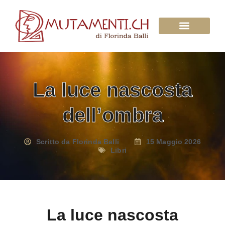
Su di Noi
La luce nascosta
dell’ombra
Scritto da
Florinda Balli
15 Maggio 2026
Libri
La luce nascosta