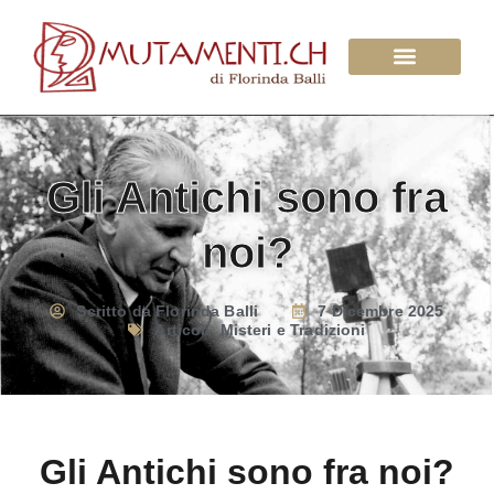
Su di Noi
Gli Antichi sono fra
noi?
Scritto da
Florinda Balli
7 Dicembre 2025
Articoli
,
Misteri e Tradizioni
Gli Antichi sono fra noi?