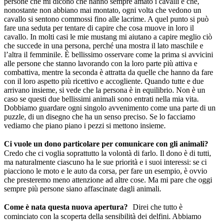
persone che mi dicono che hanno sempre amato i cavalli e che,
nonostante non abbiano mai montato, ogni volta che vedono un
cavallo si sentono commossi fino alle lacrime. A quel punto si può
fare una seduta per tentare di capire che cosa muove in loro il
cavallo. In molti casi le mie mustang mi aiutano a capire meglio ciò
che succede in una persona, perché una mostra il lato maschile e
l’altra il femminile. È bellissimo osservare come la prima si avvicini
alle persone che stanno lavorando con la loro parte più attiva e
combattiva, mentre la seconda è attratta da quelle che hanno da fare
con il loro aspetto più ricettivo e accogliente. Quando tutte e due
arrivano insieme, si vede che la persona è in equilibrio. Non è un
caso se questi due bellissimi animali sono entrati nella mia vita.
Dobbiamo guardare ogni singolo avvenimento come una parte di un
puzzle, di un disegno che ha un senso preciso. Se lo facciamo
vediamo che piano piano i pezzi si mettono insieme.
Ci vuole un dono particolare per comunicare con gli animali?
Credo che ci voglia soprattutto la volontà di farlo. Il dono è di tutti,
ma naturalmente ciascuno ha le sue priorità e i suoi interessi: se ci
piacciono le moto e le auto da corsa, per fare un esempio, è ovvio
che presteremo meno attenzione ad altre cose. Ma mi pare che oggi
sempre più persone siano affascinate dagli animali.
Come è nata questa nuova apertura?
Direi che tutto è
cominciato con la scoperta della sensibilità dei delfini. Abbiamo