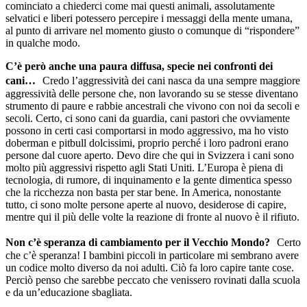
cominciato a chiederci come mai questi animali, assolutamente
selvatici e liberi potessero percepire i messaggi della mente umana,
al punto di arrivare nel momento giusto o comunque di “rispondere”
in qualche modo.
C’è però anche una paura diffusa, specie nei confronti dei
cani…
Credo l’aggressività dei cani nasca da una sempre maggiore
aggressività delle persone che, non lavorando su se stesse diventano
strumento di paure e rabbie ancestrali che vivono con noi da secoli e
secoli. Certo, ci sono cani da guardia, cani pastori che ovviamente
possono in certi casi comportarsi in modo aggressivo, ma ho visto
doberman e pitbull dolcissimi, proprio perché i loro padroni erano
persone dal cuore aperto. Devo dire che qui in Svizzera i cani sono
molto più aggressivi rispetto agli Stati Uniti. L’Europa è piena di
tecnologia, di rumore, di inquinamento e la gente dimentica spesso
che la ricchezza non basta per star bene. In America, nonostante
tutto, ci sono molte persone aperte al nuovo, desiderose di capire,
mentre qui il più delle volte la reazione di fronte al nuovo è il rifiuto.
Non c’è speranza di cambiamento per il Vecchio Mondo?
Certo
che c’è speranza! I bambini piccoli in particolare mi sembrano avere
un codice molto diverso da noi adulti. Ciò fa loro capire tante cose.
Perciò penso che sarebbe peccato che venissero rovinati dalla scuola
e da un’educazione sbagliata.