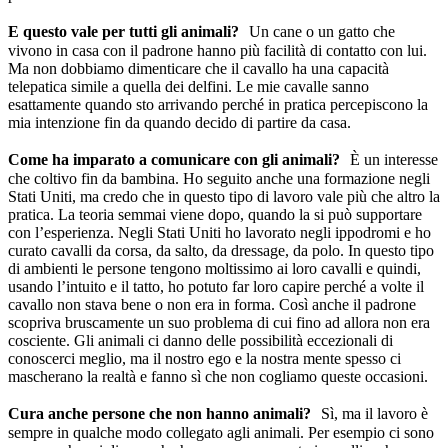
E questo vale per tutti gli animali?
Un cane o un gatto che
vivono in casa con il padrone hanno più facilità di contatto con lui.
Ma non dobbiamo dimenticare che il cavallo ha una capacità
telepatica simile a quella dei delfini. Le mie cavalle sanno
esattamente quando sto arrivando perché in pratica percepiscono la
mia intenzione fin da quando decido di partire da casa.
Come ha imparato a comunicare con gli animali?
È un interesse
che coltivo fin da bambina. Ho seguito anche una formazione negli
Stati Uniti, ma credo che in questo tipo di lavoro vale più che altro la
pratica. La teoria semmai viene dopo, quando la si può supportare
con l’esperienza. Negli Stati Uniti ho lavorato negli ippodromi e ho
curato cavalli da corsa, da salto, da dressage, da polo. In questo tipo
di ambienti le persone tengono moltissimo ai loro cavalli e quindi,
usando l’intuito e il tatto, ho potuto far loro capire perché a volte il
cavallo non stava bene o non era in forma. Così anche il padrone
scopriva bruscamente un suo problema di cui fino ad allora non era
cosciente. Gli animali ci danno delle possibilità eccezionali di
conoscerci meglio, ma il nostro ego e la nostra mente spesso ci
mascherano la realtà e fanno sì che non cogliamo queste occasioni.
Cura anche persone che non hanno animali?
Sì, ma il lavoro è
sempre in qualche modo collegato agli animali. Per esempio ci sono