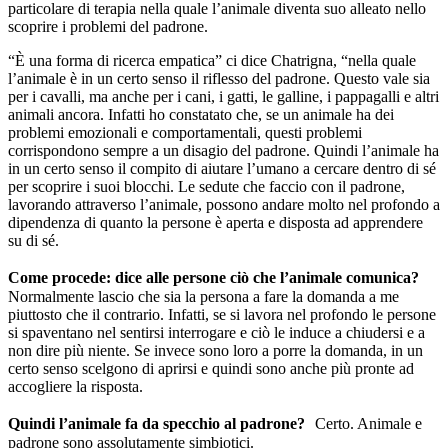
particolare di terapia nella quale l’animale diventa suo alleato nello
scoprire i problemi del padrone.
“È una forma di ricerca empatica” ci dice Chatrigna, “nella quale
l’animale è in un certo senso il riflesso del padrone. Questo vale sia
per i cavalli, ma anche per i cani, i gatti, le galline, i pappagalli e altri
animali ancora. Infatti ho constatato che, se un animale ha dei
problemi emozionali e comportamentali, questi problemi
corrispondono sempre a un disagio del padrone. Quindi l’animale ha
in un certo senso il compito di aiutare l’umano a cercare dentro di sé
per scoprire i suoi blocchi. Le sedute che faccio con il padrone,
lavorando attraverso l’animale, possono andare molto nel profondo a
dipendenza di quanto la persone è aperta e disposta ad apprendere
su di sé.
Come procede: dice alle persone ciò che l’animale comunica?
Normalmente lascio che sia la persona a fare la domanda a me
piuttosto che il contrario. Infatti, se si lavora nel profondo le persone
si spaventano nel sentirsi interrogare e ciò le induce a chiudersi e a
non dire più niente. Se invece sono loro a porre la domanda, in un
certo senso scelgono di aprirsi e quindi sono anche più pronte ad
accogliere la risposta.
Quindi l’animale fa da specchio al padrone?
Certo. Animale e
padrone sono assolutamente simbiotici.