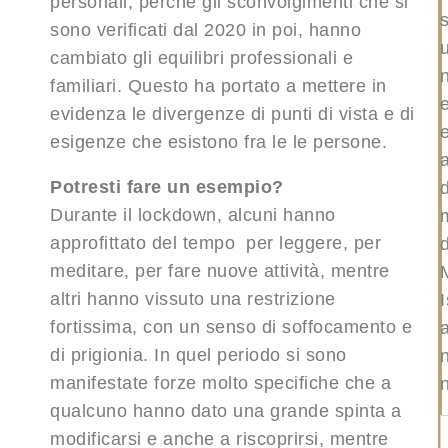
personali, perché gli sconvolgimenti che si
s
sono verificati dal 2020 in poi, hanno
cambiato gli equilibri professionali e
familiari. Questo ha portato a mettere in
evidenza le divergenze di punti di vista e di
esigenze che esistono fra le le persone.
Potresti fare un esempio?
Durante il lockdown, alcuni hanno
approfittato del tempo per leggere, per
d
meditare, per fare nuove attività, mentre
altri hanno vissuto una restrizione
I
fortissima, con un senso di soffocamento e
a
di prigionia. In quel periodo si sono
manifestate forze molto specifiche che a
qualcuno hanno dato una grande spinta a
modificarsi e anche a riscoprirsi, mentre