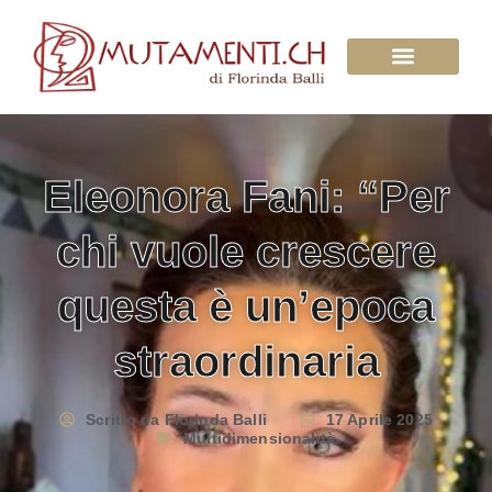
Su di Noi
Eleonora Fani: “Per
chi vuole crescere
questa è un’epoca
straordinaria
Scritto da
Florinda Balli
17 Aprile 2025
Multidimensionalità