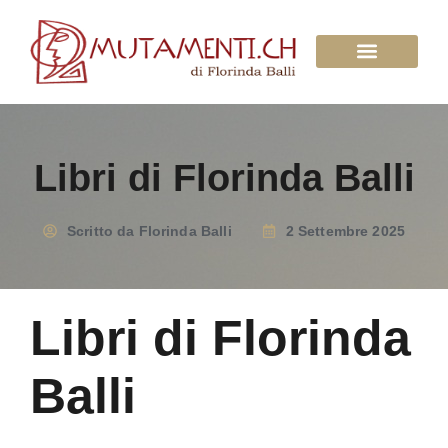
Su di Noi
Libri di Florinda Balli
Scritto da
Florinda Balli
2 Settembre 2025
Libri di Florinda
Balli