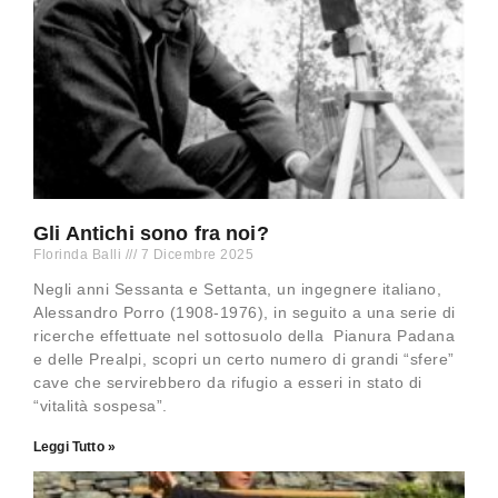
Gli Antichi sono fra noi?
Florinda Balli
7 Dicembre 2025
Negli anni Sessanta e Settanta, un ingegnere italiano,
Alessandro Porro (1908-1976), in seguito a una serie di
ricerche effettuate nel sottosuolo della Pianura Padana
e delle Prealpi, scopri un certo numero di grandi “sfere”
cave che servirebbero da rifugio a esseri in stato di
“vitalità sospesa”.
Leggi Tutto »