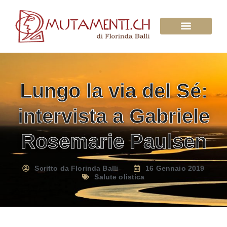
Su di Noi
Lungo la via del Sé:
intervista a Gabriele
Rosemarie Paulsen
Scritto da
Florinda Balli
16 Gennaio 2019
Salute olistica