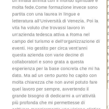
un’innata affinità con il mondo spirituale e
molta fede.Come formazione invece sono
partita con una laurea in lingue e
letteratura all’Università di Venezia. Poi la
vita ha voluto che trovassi lavoro in
un’azienda tedesca attiva a Roma nel
campo del turismo e dell’organizzazione di
d
eventi. Ho gestito per circa vent’anni
questa azienda con varie decine di
I
collaboratori e sono grata a questa
a
esperienza per la base concreta che mi ha
dato. Ma ad un certo punto ho capito con
molta chiarezza che non avrei potuto fare
quel lavoro per sempre, avvertendo il
grande bisogno di dedicarmi a un’attività
più profonda che mi permettesse di