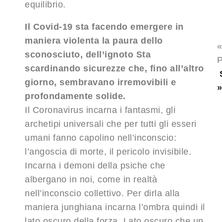
equilibrio.
Il Covid-19 sta facendo emergere in
maniera violenta la paura dello
sconosciuto, dell’ignoto Sta
P
scardinando sicurezze che, fino all’altro
giorno, sembravano irremovibili e
profondamente solide.
Il Coronavirus incarna i fantasmi, gli
archetipi universali che per tutti gli esseri
umani fanno capolino nell’inconscio:
l’angoscia di morte, il pericolo invisibile.
Incarna i demoni della psiche che
albergano in noi, come in realtà
nell’inconscio collettivo. Per dirla alla
maniera junghiana incarna l’ombra quindi il
lato oscuro della forza. Lato oscuro che un