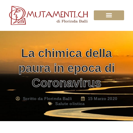
Su di Noi
La chimica della
paura in epoca di
Coronavirus
Scritto da
Florinda Balli
15 Marzo 2020
Salute olistica